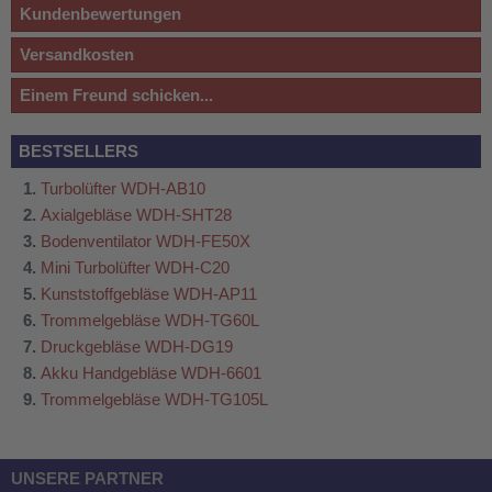
Kundenbewertungen
Versandkosten
Einem Freund schicken...
BESTSELLERS
Turbolüfter WDH-AB10
Axialgebläse WDH-SHT28
Bodenventilator WDH-FE50X
Mini Turbolüfter WDH-C20
Kunststoffgebläse WDH-AP11
Trommelgebläse WDH-TG60L
Druckgebläse WDH-DG19
Akku Handgebläse WDH-6601
Trommelgebläse WDH-TG105L
UNSERE PARTNER