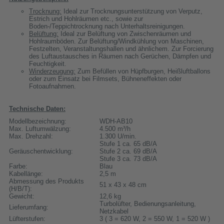
Trocknung:
Ideal zur Trocknungsunterstützung von Verputz,
Estrich und Hohlräumen etc., sowie zur
Boden-/Teppichtrocknung nach Unterhaltsreinigungen.
Belüftung:
Ideal zur Belüftung von Zwischenräumen und
Hohlraumböden. Zur Belüftung/Windkühlung von Maschinen,
Festzelten, Veranstaltungshallen und ähnlichem. Zur Forcierung
des Luftaustausches in Räumen nach Gerüchen, Dämpfen und
Feuchtigkeit.
Winderzeugung:
Zum Befüllen von Hüpfburgen, Heißluftballons
oder zum Einsatz bei Filmsets, Bühneneffekten oder
Fotoaufnahmen.
Technische Daten:
Modellbezeichnung:
WDH-AB10
Max. Luftumwälzung:
4.500 m³/h
Max. Drehzahl:
1.300 U/min.
Stufe 1 ca. 65 dB/A
Geräuschentwicklung:
Stufe 2 ca. 69 dB/A
Stufe 3 ca. 73 dB/A
Farbe:
Blau
Kabellänge:
2,5 m
Abmessung des Produkts
51 x 43 x 48 cm
(H/B/T):
Gewicht:
12,6 kg
Turbolüfter, Bedienungsanleitung,
Lieferumfang:
Netzkabel
Lüfterstufen:
3 ( 3 = 620 W, 2 = 550 W, 1 = 520 W )