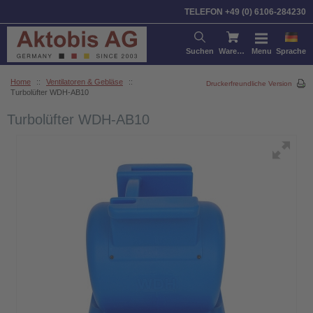
TELEFON +49 (0) 6106-284230
Suchen
Warenkorb
Menu
Sprache
Home
::
Ventilatoren & Gebläse
::
Druckerfreundliche Version
Turbolüfter WDH-AB10
Turbolüfter WDH-AB10