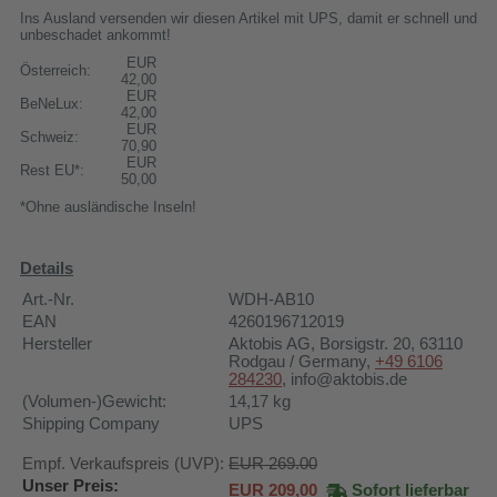
Ins Ausland versenden wir diesen Artikel mit UPS, damit er schnell und
unbeschadet ankommt!
EUR
Österreich:
42,00
EUR
BeNeLux:
42,00
EUR
Schweiz:
70,90
EUR
Rest EU*:
50,00
*Ohne ausländische Inseln!
Details
Art.-Nr.
WDH-AB10
EAN
4260196712019
Hersteller
Aktobis AG
, Borsigstr. 20, 63110
Rodgau / Germany,
+49 6106
284230
, info@aktobis.de
(Volumen-)Gewicht:
14,17
kg
Shipping Company
UPS
Empf. Verkaufspreis (UVP):
EUR 269.00
Unser Preis:
EUR
209,00
Sofort lieferbar