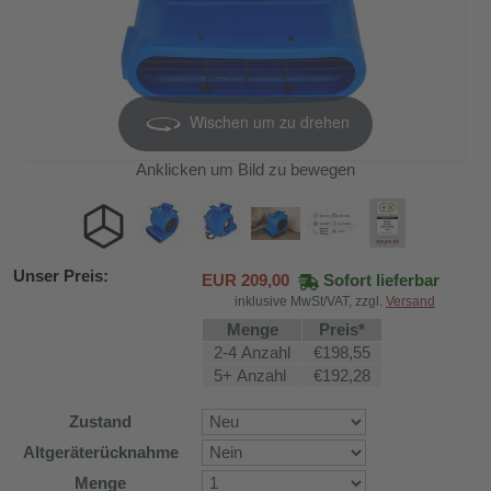
Wischen um zu drehen
Anklicken um Bild zu bewegen
Unser Preis:
EUR
209,00
Sofort lieferbar
inklusive MwSt/VAT, zzgl.
Versand
Menge
Preis*
2-4 Anzahl
€198,55
5+ Anzahl
€192,28
Zustand
Altgeräterücknahme
DH-626L
Menge