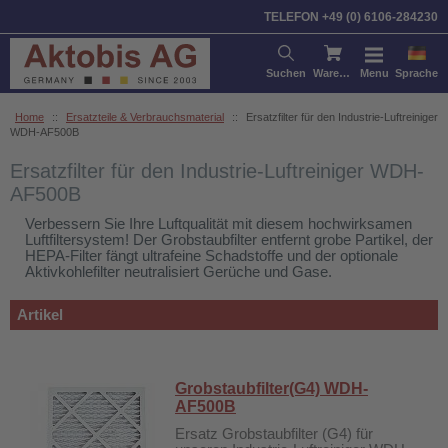
Sortieren nach:
Artikel
Preis
TELEFON +49 (0) 6106-284230
Suchen
Warenkorb
Menu
Sprache
Home
::
Ersatzteile & Verbrauchsmaterial
::
Ersatzfilter für den Industrie-Luftreiniger
WDH-AF500B
Ersatzfilter für den Industrie-Luftreiniger WDH-
AF500B
Verbessern Sie Ihre Luftqualität mit diesem hochwirksamen
Luftfiltersystem! Der Grobstaubfilter entfernt grobe Partikel, der
HEPA-Filter fängt ultrafeine Schadstoffe und der optionale
Aktivkohlefilter neutralisiert Gerüche und Gase.
Artikel
Grobstaubfilter(G4) WDH-
AF500B
Ersatz Grobstaubfilter (G4) für