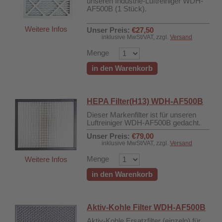
unseren Industrie-Luftreiniger WDH-
AF500B (1 Stück).
Weitere Infos
Unser Preis:
€27,50
inklusive MwSt/VAT, zzgl.
Versand
Menge
in den Warenkorb
HEPA Filter(H13) WDH-AF500B
Dieser Markenfilter ist für unseren
Luftreiniger WDH-AF500B gedacht.
Unser Preis:
€79,00
inklusive MwSt/VAT, zzgl.
Versand
Menge
Weitere Infos
in den Warenkorb
Aktiv-Kohle Filter WDH-AF500B
DH-626L
Aktiv-Kohle Ersatzfilter (einzeln) für