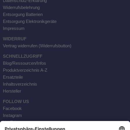
Datenschutz-Erklärung
Widerrufsbelehrung
Entsorgung Batterien
Entsorgung Elektronikgeräte
Impressum
WIDERRUF
Vertrag widerrufen (Widerrufsbutton)
SCHNELLZUGRIFF
Blog/Ressourcen/Infos
Produktverzeichnis A-Z
Ersatzteile
Inhaltsverzeichnis
Hersteller
FOLLOW US
Facebook
Instagram
YouTube
Kontaktaufnahme