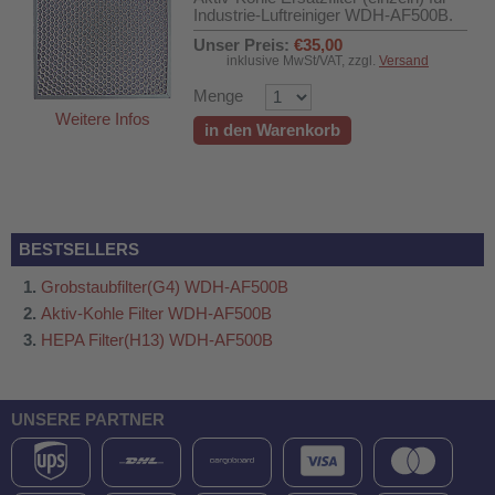
Industrie-Luftreiniger WDH-AF500B.
Unser Preis:
€35,00
inklusive MwSt/VAT, zzgl.
Versand
Menge
Weitere Infos
in den Warenkorb
BESTSELLERS
Grobstaubfilter(G4) WDH-AF500B
Aktiv-Kohle Filter WDH-AF500B
HEPA Filter(H13) WDH-AF500B
500B
UNSERE PARTNER