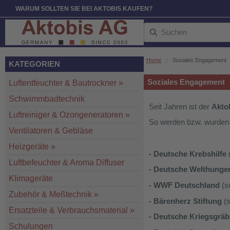
WARUM SOLLTEN SIE BEI AKTOBIS KAUFEN?
Home
::
Soziales Engagement
KATEGORIEN
Soziales Engagement
Luftentfeuchter & Bautrockner
»
Schwimmbadtechnik
Seit Jahren ist der
Akto
Luftreiniger & Ozongeneratoren
»
So werden bzw. wurden f
Ventilatoren & Gebläse
Heizgeräte
»
- Deutsche Krebshilfe
Luftbefeuchter & Aroma Diffuser
- Deutsche Welthunger
Klimageräte
- WWF Deutschland
(
Zubehör & Meßtechnik
»
- Bärenherz Stiftung
(
Ersatzteile & Verbrauchsmaterial
»
- Deutsche Kriegsgräb
Schulungen