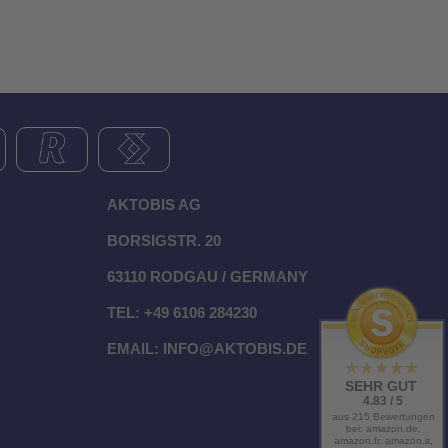
AKTOBIS AG
BORSIGSTR. 20
63110 RODGAU / GERMANY
TEL: +49 6106 284230
EMAIL: INFO@AKTOBIS.DE
SEHR GUT
4.83 / 5
aus 215 Bewertungen
bei: amazon.de,
amazon.fr, amazon.it,