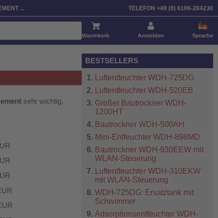
MENT ...
TELEFON +49 (0) 6106-284230
Warenkorb
Anmelden
Sprache
BESTSELLERS
Luftentfeuchter WDH-725DG
Luftentfeuchter WDH-520EB
gement
sehr wichtig.
Großer Bautrockner WDH-
1200HT
Bautrockner WDH-500AH
Mini-Entfeuchter WDH-898MD
UR
Bautrockner WDH-930EEW mit
WLAN-Steuerung
UR
Luftentfeuchter WDH-310EKW
UR
mit WLAN-Steuerung
EUR
WDH-725DG: Ersatztank mit
Schwimmer
EUR
Adsorptionsentfeuchter WDH-