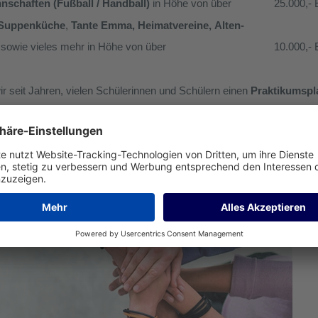
schaften (Fußball / Handball)
in Höhe von über 25.000,- 
Suppenküche
,
Tante Emma, Heimatvereine,
Alten-
sowie vieles mehr in Höhe von über 10.000,- 
r seit Jahren, vielen Schülerinnen und Schülern einen
Praktikumspl
 und Ausschüttungen haben Sie durch den Erwerb unserer Prod
NK !!