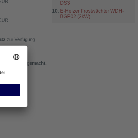
EUR
DS3
E-Heizer Frostwächter WDH-
BGP02 (2kW)
EUR
atz
zur Verfügung
ukte möglich gemacht.