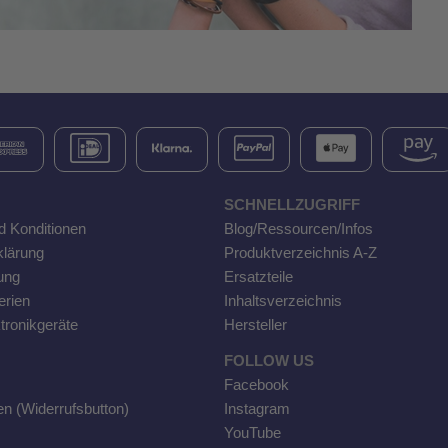
SCHNELLZUGRIFF
d Konditionen
Blog/Ressourcen/Infos
klärung
Produktverzeichnis A-Z
ung
Ersatzteile
erien
Inhaltsverzeichnis
tronikgeräte
Hersteller
FOLLOW US
Facebook
en (Widerrufsbutton)
Instagram
YouTube