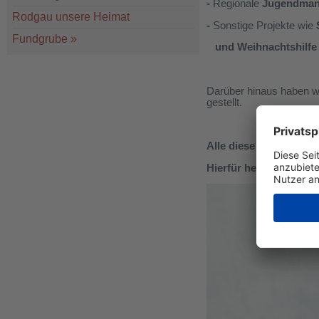
-
Regionale
Jugendmann
Rodgau unsere Heimat
-
Sonstige Projekte wie
Fundgrube
»
und
Weihnachtshilfe
Darüber hinaus haben wi
gestellt.
Alle diese Leistungen
Hierfür herzlichen DA