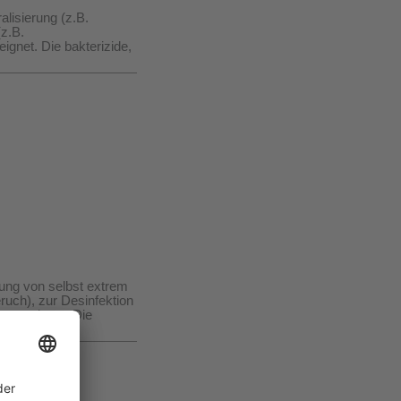
alisierung (z.B.
(z.B.
gnet. Die bakterizide,
rung von selbst extrem
uch), zur Desinfektion
g geeignet. Die
ofort ein.