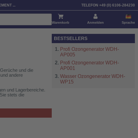
Sortieren nach:
Artikel
Preis
Standardisiert
MENT ...
TELEFON +49 (0) 6106-284230
Warenkorb
Anmelden
Sprache
BESTSELLERS
Profi Ozongenerator WDH-
AP005
Profi Ozongenerator WDH-
AP001
 Gerüche und die
 und andere
Wasser Ozongenerator WDH-
WP15
gen und Lagerbereiche.
ie stets die