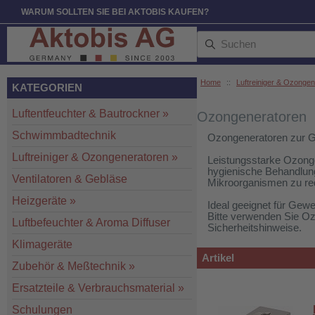
WARUM SOLLTEN SIE BEI AKTOBIS KAUFEN?
Home
::
Luftreiniger & Ozonge
KATEGORIEN
Luftentfeuchter & Bautrockner
»
Ozongeneratoren
Schwimmbadtechnik
Ozongeneratoren zur G
Luftreiniger & Ozongeneratoren
»
Leistungsstarke Ozonge
hygienische Behandlung
Ventilatoren & Gebläse
Mikroorganismen zu red
Heizgeräte
»
Ideal geeignet für Gew
Bitte verwenden Sie Oz
Luftbefeuchter & Aroma Diffuser
Sicherheitshinweise.
Klimageräte
Artikel
Zubehör & Meßtechnik
»
Ersatzteile & Verbrauchsmaterial
»
Schulungen