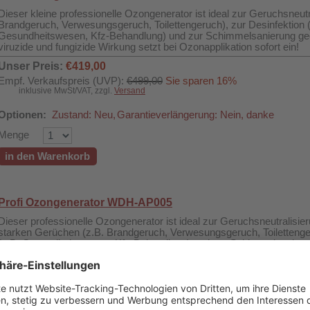
Dieser kleine professionelle Ozongenerator ist ideal zur Geruchsneutr
Brandgeruch, Verwesungsgeruch, Toilettengeruch), zur Desinfektion 
Gesundheitswesen, Kfz-Behandlung) und zur Schimmelsanierung geei
viruzide und fungizide Wirkung setzt bei Ozonapplikation sofort ein!
Unser Preis:
€419,00
Empf. Verkaufspreis (UVP):
€499,00
Sie sparen 16%
inklusive MwSt/VAT, zzgl.
Versand
Optionen:
Zustand: Neu,
Garantieverlängerung: Nein, danke
Menge
in den Warenkorb
Profi Ozongenerator WDH-AP005
Dieser professionelle Ozongenerator ist ideal zur Geruchsneutralisie
starken Gerüchen (z.B. Brandgeruch, Verwesungsgeruch, Toilettenger
(z.B. Gesundheitswesen, Kfz-Behandlung) und zur Schimmelsanierun
bakterizide, viruzide und fungizide Wirkung setzt bei Ozonapplikation s
Unser Preis:
€729,00
Empf. Verkaufspreis (UVP):
€899,00
Sie sparen 19%
inklusive MwSt/VAT, zzgl.
Versand