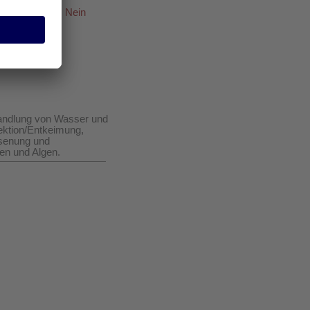
äterücknahme: Nein
handlung von Wasser und
ektion/Entkeimung,
isenung und
en und Algen.