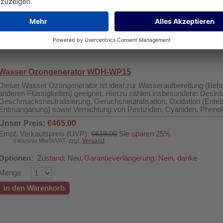
Optionen:
Zustand: Neu,
Garantieverlängerung: Nein, danke,
Altger
Menge
in den Warenkorb
Wasser Ozongenerator WDH-WP15
Dieser Wasser Ozongenerator ist ideal zur Wasseraufbereitung (Be
anderen Flüssigkeiten) geeignet. Hierzu zählen insbesondere: Desinf
Geschmacksneutralisierung, Geruchsneutralisation, Oxidation (Ente
Entmanganung) sowie Vernichtung von Pestiziden, Cyaniden, Phenol
Unser Preis:
€465,00
Empf. Verkaufspreis (UVP):
€619,00
Sie sparen 25%
inklusive MwSt/VAT, zzgl.
Versand
Optionen:
Zustand: Neu,
Garantieverlängerung: Nein, danke
Menge
in den Warenkorb