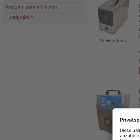
Rodgau unsere Heimat
Fundgrube
»
Weitere Infos