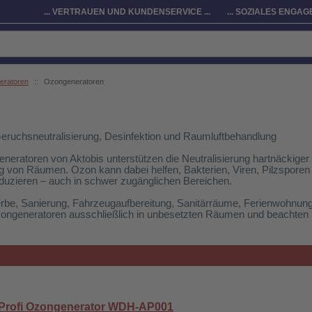
... VERTRAUEN UND KUNDENSERVICE ...
... SOZIALES ENGAGE
neratoren
::
Ozongeneratoren
eruchsneutralisierung, Desinfektion und Raumluftbehandlung
neratoren von Aktobis unterstützen die Neutralisierung hartnäckiger
 von Räumen. Ozon kann dabei helfen, Bakterien, Viren, Pilzsporen
uzieren – auch in schwer zugänglichen Bereichen.
erbe, Sanierung, Fahrzeugaufbereitung, Sanitärräume, Ferienwohnun
ongeneratoren ausschließlich in unbesetzten Räumen und beachten S
Profi Ozongenerator WDH-AP001