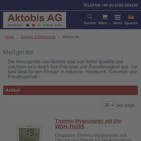
Sortieren nach:
Artikel
Preis
TELEFON +49 (0) 6106-284230
Suchen
Warenkorb
Menu
Sprache
Home
::
Zubehör & Meßtechnik
::
Meßgeräte
Meßgeräte
Die Messgeräte von Aktobis sind von hoher Qualität und
zeichnen sich durch ihre Präzision und Zuverlässigkeit aus. Sie
sind ideal für den Einsatz in Industrie, Handwerk, Gewerbe und
Privathaushalt.
Artikel
per page
Thermo-Hygrometer mit Uhr
WDH-TH205
Elegantes Thermo-Hygrometer mit
Uhrzeit und Datum für die Aufstellung