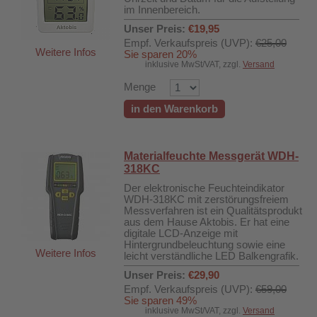
im Innenbereich.
Unser Preis:
€19,95
Empf. Verkaufspreis (UVP):
€25,00
Weitere Infos
Sie sparen 20%
inklusive MwSt/VAT, zzgl.
Versand
Menge
in den Warenkorb
Materialfeuchte Messgerät WDH-
318KC
Der elektronische Feuchteindikator
WDH-318KC mit zerstörungsfreiem
Messverfahren ist ein Qualitätsprodukt
aus dem Hause Aktobis. Er hat eine
digitale LCD-Anzeige mit
Hintergrundbeleuchtung sowie eine
Weitere Infos
leicht verständliche LED Balkengrafik.
Unser Preis:
€29,90
Empf. Verkaufspreis (UVP):
€59,00
Sie sparen 49%
DH-626L
inklusive MwSt/VAT, zzgl.
Versand