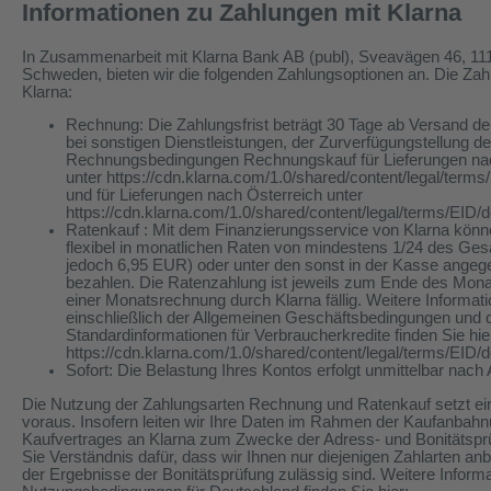
Informationen zu Zahlungen mit Klarna
In Zusammenarbeit mit Klarna Bank AB (publ), Sveavägen 46, 11
Schweden, bieten wir die folgenden Zahlungsoptionen an. Die Zahlu
Klarna:
Rechnung: Die Zahlungsfrist beträgt 30 Tage ab Versand der
bei sonstigen Dienstleistungen, der Zurverfügungstellung de
Rechnungsbedingungen Rechnungskauf für Lieferungen nac
unter https://cdn.klarna.com/1.0/shared/content/legal/term
und für Lieferungen nach Österreich unter
https://cdn.klarna.com/1.0/shared/content/legal/terms/EID/
Ratenkauf : Mit dem Finanzierungsservice von Klarna könne
flexibel in monatlichen Raten von mindestens 1/24 des Ge
jedoch 6,95 EUR) oder unter den sonst in der Kasse ange
bezahlen. Die Ratenzahlung ist jeweils zum Ende des Mo
einer Monatsrechnung durch Klarna fällig. Weitere Informa
einschließlich der Allgemeinen Geschäftsbedingungen und 
Standardinformationen für Verbraucherkredite finden Sie hie
https://cdn.klarna.com/1.0/shared/content/legal/terms/EID
Sofort: Die Belastung Ihres Kontos erfolgt unmittelbar nach
Die Nutzung der Zahlungsarten Rechnung und Ratenkauf setzt ein
voraus. Insofern leiten wir Ihre Daten im Rahmen der Kaufanbah
Kaufvertrages an Klarna zum Zwecke der Adress- und Bonitätsprüf
Sie Verständnis dafür, dass wir Ihnen nur diejenigen Zahlarten an
der Ergebnisse der Bonitätsprüfung zulässig sind. Weitere Inform