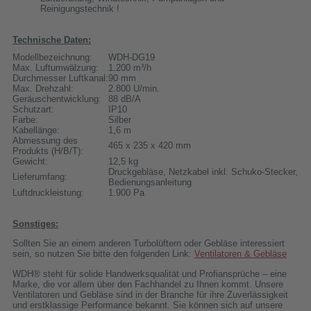
Reinigungstechnik !
Technische Daten:
Modellbezeichnung:
WDH-DG19
Max. Luftumwälzung:
1.200 m³/h
Durchmesser Luftkanal:
90 mm
Max. Drehzahl:
2.800 U/min.
Geräuschentwicklung:
88 dB/A
Schutzart:
IP10
Farbe:
Silber
Kabellänge:
1,6 m
Abmessung des
465 x 235 x 420 mm
Produkts (H/B/T):
Gewicht:
12,5 kg
Druckgebläse, Netzkabel inkl. Schuko-Stecker,
Lieferumfang:
Bedienungsanleitung
Luftdruckleistung:
1.900 Pa
Sonstiges:
Sollten Sie an einem anderen Turbolüftern oder Gebläse interessiert
sein, so nutzen Sie bitte den folgenden Link:
Ventilatoren & Gebläse
WDH® steht für solide Handwerksqualität und Profiansprüche – eine
Marke, die vor allem über den Fachhandel zu Ihnen kommt. Unsere
Ventilatoren und Gebläse sind in der Branche für ihre Zuverlässigkeit
und erstklassige Performance bekannt. Sie können sich auf unsere