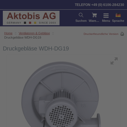
TELEFON +49 (0) 6106-284230
Suchen
Warenkorb
Menu
Sprache
Home
::
Ventilatoren & Gebläse
::
Druckerfreundliche Version
Druckgebläse WDH-DG19
Druckgebläse WDH-DG19