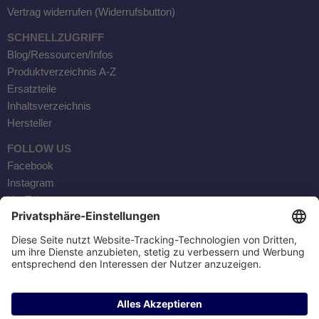
Vertrag widerrufen (Widerrufsbutton)
SCHNELLZUGRIFF
Blog/Ressourcen/Infos
Produktverzeichnis A-Z
Ersatzteile
Inhaltsverzeichnis
Hersteller
FOLLOW US
Facebook
Instagram
YouTube
Kontaktaufnahme
AKTOBIS AG
BORSIGSTR. 20
63110 RODGAU / GERMANY