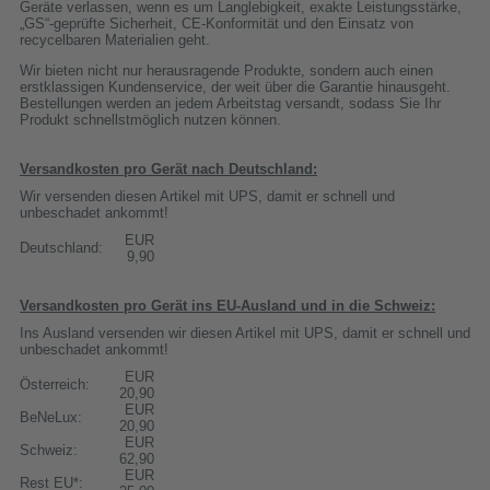
Geräte verlassen, wenn es um Langlebigkeit, exakte Leistungsstärke,
„GS“-geprüfte Sicherheit, CE-Konformität und den Einsatz von
recycelbaren Materialien geht.
Wir bieten nicht nur herausragende Produkte, sondern auch einen
erstklassigen Kundenservice, der weit über die Garantie hinausgeht.
Bestellungen werden an jedem Arbeitstag versandt, sodass Sie Ihr
Produkt schnellstmöglich nutzen können.
Versandkosten pro Gerät nach Deutschland:
Wir versenden diesen Artikel mit UPS, damit er schnell und
unbeschadet ankommt!
EUR
Deutschland:
9,90
Versandkosten pro Gerät ins EU-Ausland und in die Schweiz:
Ins Ausland versenden wir diesen Artikel mit UPS, damit er schnell und
unbeschadet ankommt!
EUR
Österreich:
20,90
EUR
BeNeLux:
20,90
EUR
Schweiz:
62,90
EUR
Rest EU*: