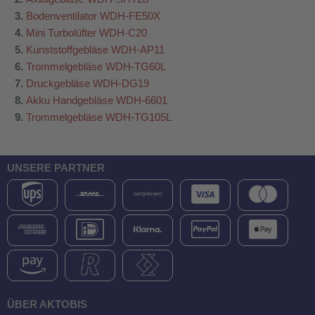
Bodenventilator WDH-FE50X
Mini Turbolüfter WDH-C20
Kunststoffgebläse WDH-AP11
Trommelgebläse WDH-TG60L
Druckgebläse WDH-DG19
Akku Handgebläse WDH-6601
Trommelgebläse WDH-TG105L
UNSERE PARTNER
ÜBER AKTOBIS