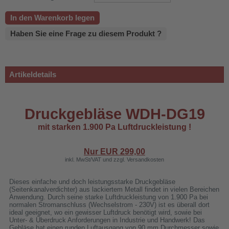
In den Warenkorb legen
Haben Sie eine Frage zu diesem Produkt ?
Artikeldetails
Druckgebläse WDH-DG19
mit starken 1.900 Pa Luftdruckleistung !
Nur EUR
299,00
inkl. MwSt/VAT und zzgl. Versandkosten
500B
Dieses einfache und doch leistungsstarke Druckgebläse
(Seitenkanalverdichter) aus lackiertem Metall findet in vielen Bereichen
Anwendung. Durch seine starke Luftdruckleistung von 1.900 Pa bei
normalen Stromanschluss (Wechselstrom - 230V) ist es überall dort
ideal geeignet, wo ein gewisser Luftdruck benötigt wird, sowie bei
Unter- & Überdruck Anforderungen in Industrie und Handwerk! Das
Gebläse hat einen runden Luftausgang von 90 mm Durchmesser sowie