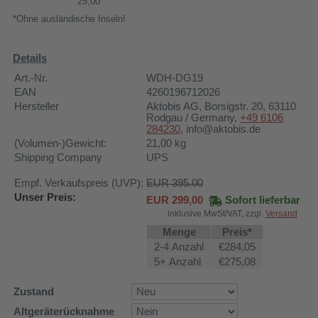
25,00
*Ohne ausländische Inseln!
Details
Art.-Nr.
WDH-DG19
EAN
4260196712026
Hersteller
Aktobis AG
, Borsigstr. 20, 63110
Rodgau / Germany,
+49 6106
284230
, info@aktobis.de
(Volumen-)Gewicht:
21,00
kg
Shipping Company
UPS
Empf. Verkaufspreis (UVP):
EUR 395.00
Unser Preis:
EUR
299,00
Sofort lieferbar
inklusive MwSt/VAT, zzgl.
Versand
Menge
Preis*
2-4 Anzahl
€284,05
5+ Anzahl
€275,08
Zustand
Altgeräterücknahme