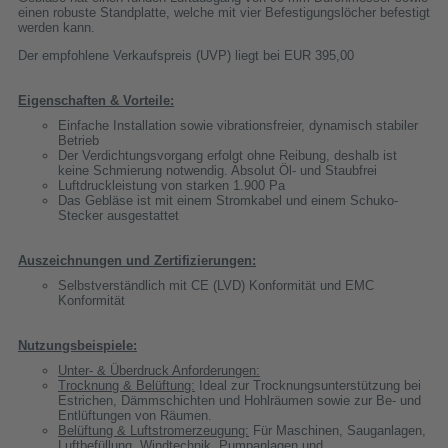
einen robuste Standplatte, welche mit vier Befestigungslöcher befestigt
werden kann.
Der empfohlene Verkaufspreis (UVP) liegt bei EUR 395,00
Eigenschaften & Vorteile:
Einfache Installation sowie vibrationsfreier, dynamisch stabiler
Betrieb
Der Verdichtungsvorgang erfolgt ohne Reibung, deshalb ist
keine Schmierung notwendig. Absolut Öl- und Staubfrei
Luftdruckleistung von starken 1.900 Pa
Das Gebläse ist mit einem Stromkabel und einem Schuko-
Stecker ausgestattet
Auszeichnungen und Zertifizierungen:
Selbstverständlich mit CE (LVD) Konformität und EMC
Konformität
Nutzungsbeispiele:
Unter- & Überdruck Anforderungen:
Trocknung & Belüftung:
Ideal zur Trocknungsunterstützung bei
Estrichen, Dämmschichten und Hohlräumen sowie zur Be- und
Entlüftungen von Räumen.
Belüftung & Luftstromerzeugung:
Für Maschinen, Sauganlagen,
Luftbefüllung, Windtechnik, Pumpanlagen und