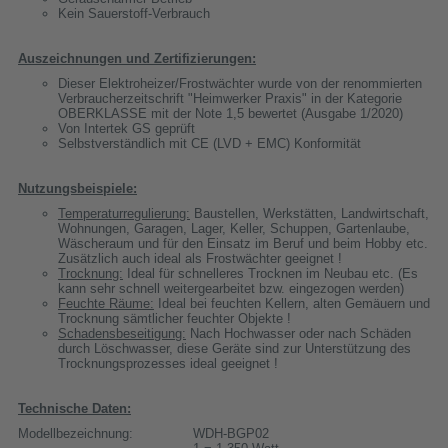
Kein Sauerstoff-Verbrauch
Auszeichnungen und Zertifizierungen:
Dieser Elektroheizer/Frostwächter wurde von der renommierten
Verbraucherzeitschrift "Heimwerker Praxis" in der Kategorie
OBERKLASSE mit der Note 1,5 bewertet (Ausgabe 1/2020)
Von Intertek GS geprüft
Selbstverständlich mit CE (LVD + EMC) Konformität
Nutzungsbeispiele:
Temperaturregulierung:
Baustellen, Werkstätten, Landwirtschaft,
Wohnungen, Garagen, Lager, Keller, Schuppen, Gartenlaube,
Wäscheraum und für den Einsatz im Beruf und beim Hobby etc.
Zusätzlich auch ideal als Frostwächter geeignet !
Trocknung:
Ideal für schnelleres Trocknen im Neubau etc. (Es
kann sehr schnell weitergearbeitet bzw. eingezogen werden)
Feuchte Räume:
Ideal bei feuchten Kellern, alten Gemäuern und
Trocknung sämtlicher feuchter Objekte !
Schadensbeseitigung:
Nach Hochwasser oder nach Schäden
durch Löschwasser, diese Geräte sind zur Unterstützung des
Trocknungsprozesses ideal geeignet !
Technische Daten:
Modellbezeichnung:
WDH-BGP02