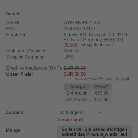
Details
Art.-Nr.
WDH-BGP02_VG
EAN
4260196713177
Hersteller
Aktobis AG
, Borsigstr. 20, 63110
Rodgau / Germany,
+49 6106
284230
, info@aktobis.de
(Volumen-)Gewicht:
3,64
kg
Shipping Company
UPS
Empf. Verkaufspreis (UVP):
EUR 99.00
Unser Preis:
EUR
56,50
inklusive MwSt/VAT, zzgl.
Versand
Menge
Preis*
2-4 Anzahl
€53,68
5+ Anzahl
€51,98
Zustand
Ausverkauft
Sollen wir Sie benachrichtigen
Menge
sobald das Produkt wieder auf