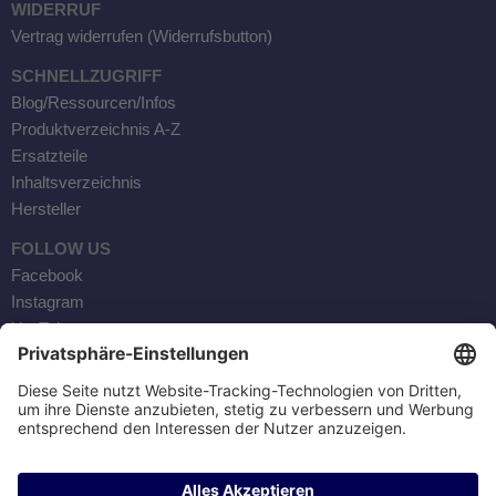
WIDERRUF
Vertrag widerrufen (Widerrufsbutton)
SCHNELLZUGRIFF
Blog/Ressourcen/Infos
Produktverzeichnis A-Z
Ersatzteile
Inhaltsverzeichnis
Hersteller
FOLLOW US
Facebook
Instagram
YouTube
Kontaktaufnahme
AKTOBIS AG
BORSIGSTR. 20
63110 RODGAU / GERMANY