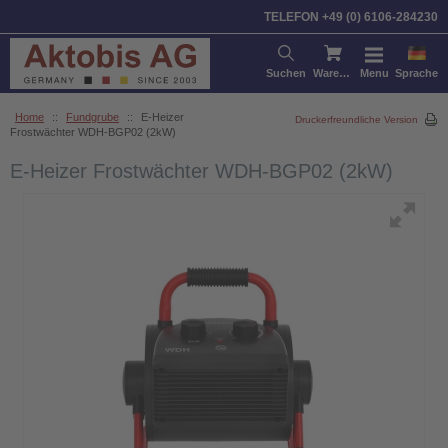
TELEFON +49 (0) 6106-284230
Suchen
Warenkorb
Menu
Sprache
Home
::
Fundgrube
::
E-Heizer
Druckerfreundliche Version
Frostwächter WDH-BGP02 (2kW)
E-Heizer Frostwächter WDH-BGP02 (2kW)