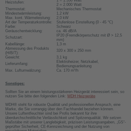
1 = 1.350 Watt
Heizstufen:
2 = 2.000 Watt
Thermostat:
Mechanisches Thermostat
Mindestwärmleistung:
1,2 kW
Max. kont. Wärmeleistung:
2,0 kW
Art der Temperaturkontrolle:
Stufenlose Einstellung (0 - 45 °C)
Farbe:
Schwarz
Geräuschentwicklung:
ca. 46 dB/A
IP20 (Fremdkörperschutz mit Ø > 12,5
Schutzart:
mm)
Kabellänge:
1,3 m
Abmessung des Produkts
320 x 300 x 250 mm
(H/B/T):
Gewicht:
3,1 kg
Elektroheizer, Netzkabel,
Lieferumfang:
Bedienungsanleitung
Max. Luftumwälzung:
Ca. 170 m³/h
Sonstiges:
Sollten Sie an einem leistungsstärkeren Heizgerät interessiert sein, so
nutzen Sie bitte den folgenden Link:
WDH Heizgeräte
WDH® steht für robuste Qualität und professionellen Anspruch, eine
Marke, die Sie vorrangig über den Fachhandel beziehen können.
Unsere Luftentfeuchter sind bei Profis bekannt für ihre
überdurchschnittliche Verlässlichkeit und Spitzenqualität. Wir setzen
Maßstäbe mit unserer Langlebigkeit, präzisen Leistungsangaben, „GS“-
geprüfter Sicherheit, CE-Kennzeichnung und der Nutzung von
recyclebaren Materialien.