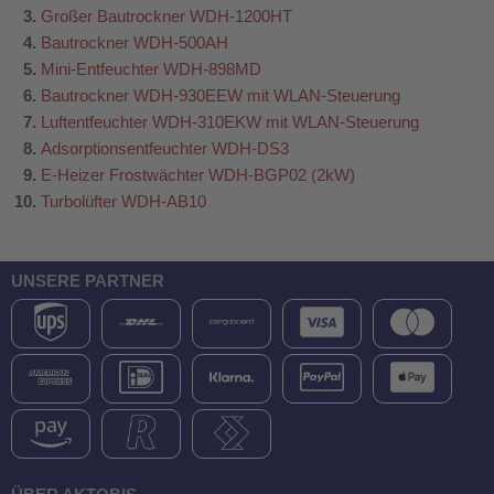
Großer Bautrockner WDH-1200HT
Bautrockner WDH-500AH
Mini-Entfeuchter WDH-898MD
Bautrockner WDH-930EEW mit WLAN-Steuerung
Luftentfeuchter WDH-310EKW mit WLAN-Steuerung
Adsorptionsentfeuchter WDH-DS3
E-Heizer Frostwächter WDH-BGP02 (2kW)
Turbolüfter WDH-AB10
UNSERE PARTNER