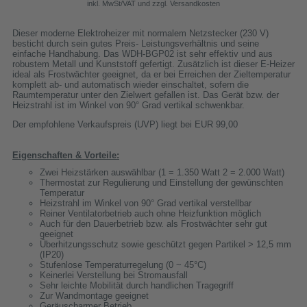
inkl. MwSt/VAT und zzgl. Versandkosten
Dieser moderne Elektroheizer mit normalem Netzstecker (230 V)
besticht durch sein gutes Preis- Leistungsverhältnis und seine
einfache Handhabung. Das WDH-BGP02 ist sehr effektiv und aus
robustem Metall und Kunststoff gefertigt. Zusätzlich ist dieser E-Heizer
ideal als Frostwächter geeignet, da er bei Erreichen der Zieltemperatur
komplett ab- und automatisch wieder einschaltet, sofern die
Raumtemperatur unter den Zielwert gefallen ist. Das Gerät bzw. der
Heizstrahl ist im Winkel von 90° Grad vertikal schwenkbar.
Der empfohlene Verkaufspreis (UVP) liegt bei EUR 99,00
Eigenschaften & Vorteile:
Zwei Heizstärken auswählbar (1 = 1.350 Watt 2 = 2.000 Watt)
Thermostat zur Regulierung und Einstellung der gewünschten
Temperatur
Heizstrahl im Winkel von 90° Grad vertikal verstellbar
Reiner Ventilatorbetrieb auch ohne Heizfunktion möglich
Auch für den Dauerbetrieb bzw. als Frostwächter sehr gut
geeignet
Überhitzungsschutz sowie geschützt gegen Partikel > 12,5 mm
(IP20)
Stufenlose Temperaturregelung (0 ~ 45°C)
Keinerlei Verstellung bei Stromausfall
Sehr leichte Mobilität durch handlichen Tragegriff
Zur Wandmontage geeignet
Geräuscharmer Betrieb