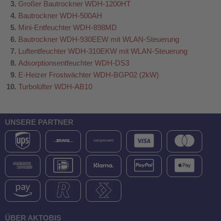
Großer Bautrockner WDH-1200HT
Bautrockner WDH-500AH
Mini-Entfeuchter WDH-898MD
Bautrockner WDH-930EEW mit WLAN-Steuerung
Luftentfeuchter WDH-310EKW mit WLAN-Steuerung
Adsorptionsentfeuchter WDH-DS3
E-Heizer Frostwächter WDH-BGP02 (2kW)
Turbolüfter WDH-AB10
UNSERE PARTNER
ÜBER AKTOBIS