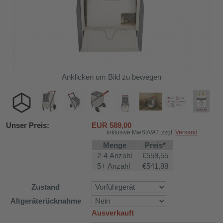
Anklicken um Bild zu bewegen
Unser Preis:
EUR
589,00
inklusive MwSt/VAT, zzgl.
Versand
Menge
Preis*
2-4 Anzahl
€559,55
5+ Anzahl
€541,88
Zustand
Altgeräterücknahme
Ausverkauft
DH-626L