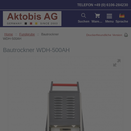
TELEFON +49 (0) 6106-284230
Suchen
Warenkorb
Menu
Sprache
Home
::
Fundgrube
::
Bautrockner
Druckerfreundliche Version
WDH-500AH
Bautrockner WDH-500AH