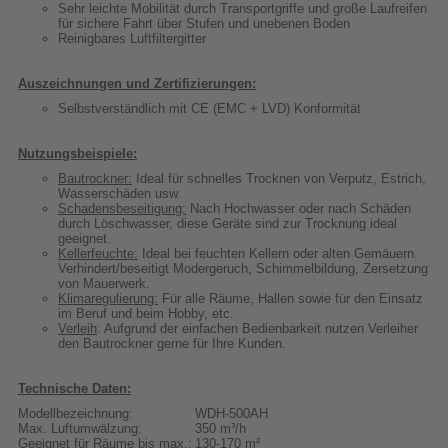
Sehr leichte Mobilität durch Transportgriffe und große Laufreifen
für sichere Fahrt über Stufen und unebenen Boden
Reinigbares Luftfiltergitter
Auszeichnungen und Zertifizierungen:
Selbstverständlich mit CE (EMC + LVD) Konformität
Nutzungsbeispiele:
Bautrockner:
Ideal für schnelles Trocknen von Verputz, Estrich,
Wasserschäden usw.
Schadensbeseitigung:
Nach Hochwasser oder nach Schäden
durch Löschwasser, diese Geräte sind zur Trocknung ideal
geeignet.
Kellerfeuchte:
Ideal bei feuchten Kellern oder alten Gemäuern.
Verhindert/beseitigt Modergeruch, Schimmelbildung, Zersetzung
von Mauerwerk.
Klimaregulierung:
Für alle Räume, Hallen sowie für den Einsatz
im Beruf und beim Hobby, etc.
Verleih
: Aufgrund der einfachen Bedienbarkeit nutzen Verleiher
den Bautrockner gerne für Ihre Kunden.
Technische Daten:
Modellbezeichnung:
WDH-500AH
Max. Luftumwälzung:
350 m³/h
Geeignet für Räume bis max.:
130-170 m²