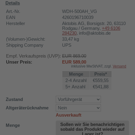
Details
Art.-Nr.
WDH-500AH_VG
EAN
4260196710039
Hersteller
Aktobis AG
, Borsigstr. 20, 63110
Rodgau / Germany,
+49 6106
284230
, info@aktobis.de
(Volumen-)Gewicht:
33,47
kg
Shipping Company
UPS
Empf. Verkaufspreis (UVP):
EUR 869.00
Unser Preis:
EUR
589,00
inklusive MwSt/VAT, zzgl.
Versand
Menge
Preis*
2-4 Anzahl
€559,55
5+ Anzahl
€541,88
Zustand
Altgeräterücknahme
Ausverkauft
Sollen wir Sie benachrichtigen
Menge
sobald das Produkt wieder auf
Lager ist?