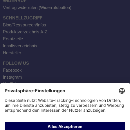
WIDERRUF
Vertrag widerrufen (Widerrufsbutton)
SCHNELLZUGRIFF
Blog/Ressourcen/Infos
Produktverzeichnis A-Z
Ersatzteile
Inhaltsverzeichnis
Hersteller
FOLLOW US
Facebook
Instagram
YouTube
Kontaktaufnahme
AKTOBIS AG
BORSIGSTR. 20
63110 RODGAU / GERMANY