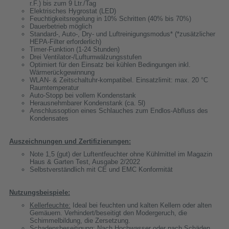
r.F.) bis zum 9 Ltr./Tag
Elektrisches Hygrostat (LED)
Feuchtigkeitsregelung in 10% Schritten (40% bis 70%)
Dauerbetrieb möglich
Standard-, Auto-, Dry- und Luftreinigungsmodus* (*zusätzlicher
HEPA-Filter erforderlich)
Timer-Funktion (1-24 Stunden)
Drei Ventilator-/Luftumwälzungsstufen
Optimiert für den Einsatz bei kühlen Bedingungen inkl.
Wärmerückgewinnung
WLAN- & Zeitschaltuhr-kompatibel. Einsatzlimit: max. 20 °C
Raumtemperatur
Auto-Stopp bei vollem Kondenstank
Herausnehmbarer Kondenstank (ca. 5l)
Anschlussoption eines Schlauches zum Endlos-Abfluss des
Kondensates
Auszeichnungen und Zertifizierungen:
Note 1,5 (gut) der Luftentfeuchter ohne Kühlmittel im Magazin
Haus & Garten Test, Ausgabe 2/2022
Selbstverständlich mit CE und EMC Konformität
Nutzungsbeispiele:
Kellerfeuchte:
Ideal bei feuchten und kalten Kellern oder alten
Gemäuern. Verhindert/beseitigt den Modergeruch, die
Schimmelbildung, die Zersetzung.
Schadensbeseitigung:
Nach Hochwasser oder nach Schäden