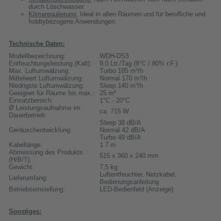
durch Löschwasser.
Klimaregulierung:
Ideal in allen Räumen und für berufliche und
hobbybezogene Anwendungen.
Technische Daten:
Modellbezeichnung:
WDH-DS3
Entfeuchtungsleistung (Kalt):
9,0 Ltr./Tag (8°C / 80% r.F.)
Max. Luftumwälzung:
Turbo 185 m³/h
Mittelwert Luftumwälzung:
Normal 170 m³/h
Niedrigste Luftumwälzung:
Sleep 140 m³/h
Geeignet für Räume bis max.:
25 m²
Einsatzbereich:
1°C - 20°C
Ø Leistungsaufnahme im
ca. 715 W
Dauerbetrieb:
Sleep 38 dB/A
Geräuschentwicklung:
Normal 42 dB/A
Turbo 49 dB/A
Kabellänge:
1.7 m
Abmessung des Produkts
515 x 360 x 240 mm
(H/B/T):
Gewicht:
7,5 kg
Luftentfeuchter, Netzkabel,
Lieferumfang:
Bedienungsanleitung
Betriebseinstellung:
LED-Bedienfeld (Anzeige)
Sonstiges: