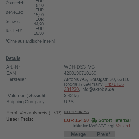
EUR
Österreich:
15,90
EUR
BeNeLux:
15,90
EUR
Schweiz:
44,90
EUR
Rest EU*:
15,90
*Ohne ausländische Inseln!
Details
Art.-Nr.
WDH-DS3_VG
EAN
4260196710169
Hersteller
Aktobis AG
, Borsigstr. 20, 63110
Rodgau / Germany,
+49 6106
284230
, info@aktobis.de
(Volumen-)Gewicht:
8,42
kg
Shipping Company
UPS
Empf. Verkaufspreis (UVP):
EUR 285.00
Unser Preis:
EUR
164,50
Sofort lieferbar
inklusive MwSt/VAT, zzgl.
Versand
Menge
Preis*