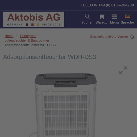
TELEFON +49 (0) 6106-284230
Suchen
Warenkorb
Menu
Sprache
Home
::
Fundgrube
::
Druckerfreundliche Version
Luftentfeuchter & Bautrockner
::
Adsorptionsentfeuchter WDH-DS3
Adsorptionsentfeuchter WDH-DS3