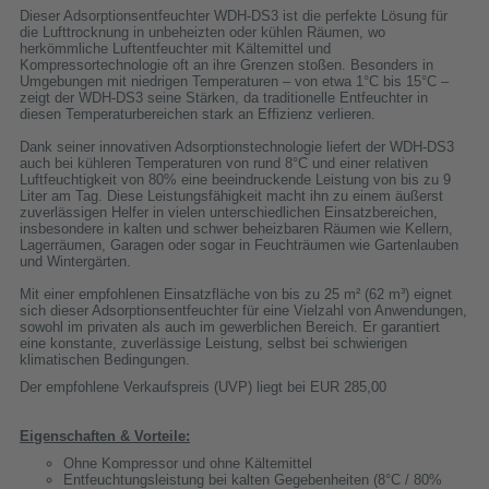
Dieser Adsorptionsentfeuchter WDH-DS3 ist die perfekte Lösung für
die Lufttrocknung in unbeheizten oder kühlen Räumen, wo
herkömmliche Luftentfeuchter mit Kältemittel und
Kompressortechnologie oft an ihre Grenzen stoßen. Besonders in
Umgebungen mit niedrigen Temperaturen – von etwa 1°C bis 15°C –
zeigt der WDH-DS3 seine Stärken, da traditionelle Entfeuchter in
diesen Temperaturbereichen stark an Effizienz verlieren.
Dank seiner innovativen Adsorptionstechnologie liefert der WDH-DS3
auch bei kühleren Temperaturen von rund 8°C und einer relativen
Luftfeuchtigkeit von 80% eine beeindruckende Leistung von bis zu 9
Liter am Tag. Diese Leistungsfähigkeit macht ihn zu einem äußerst
zuverlässigen Helfer in vielen unterschiedlichen Einsatzbereichen,
insbesondere in kalten und schwer beheizbaren Räumen wie Kellern,
Lagerräumen, Garagen oder sogar in Feuchträumen wie Gartenlauben
und Wintergärten.
Mit einer empfohlenen Einsatzfläche von bis zu 25 m² (62 m³) eignet
sich dieser Adsorptionsentfeuchter für eine Vielzahl von Anwendungen,
sowohl im privaten als auch im gewerblichen Bereich. Er garantiert
eine konstante, zuverlässige Leistung, selbst bei schwierigen
klimatischen Bedingungen.
Der empfohlene Verkaufspreis (UVP) liegt bei EUR 285,00
Eigenschaften & Vorteile:
Ohne Kompressor und ohne Kältemittel
Entfeuchtungsleistung bei kalten Gegebenheiten (8°C / 80%