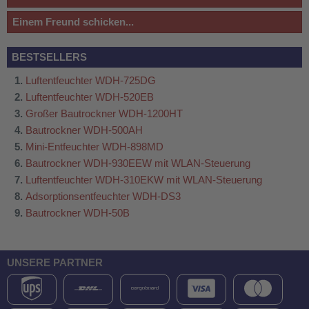
Einem Freund schicken...
BESTSELLERS
Luftentfeuchter WDH-725DG
Luftentfeuchter WDH-520EB
Großer Bautrockner WDH-1200HT
Bautrockner WDH-500AH
Mini-Entfeuchter WDH-898MD
Bautrockner WDH-930EEW mit WLAN-Steuerung
Luftentfeuchter WDH-310EKW mit WLAN-Steuerung
Adsorptionsentfeuchter WDH-DS3
Bautrockner WDH-50B
UNSERE PARTNER