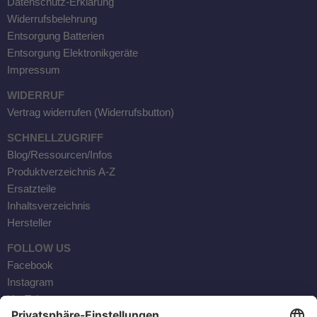
Datenschutz-Erklärung
Widerrufsbelehrung
Entsorgung Batterien
Entsorgung Elektronikgeräte
Impressum
WIDERRUF
Vertrag widerrufen (Widerrufsbutton)
SCHNELLZUGRIFF
Blog/Ressourcen/Infos
Produktverzeichnis A-Z
Ersatzteile
Inhaltsverzeichnis
Hersteller
FOLLOW US
Facebook
Instagram
YouTube
Kontaktaufnahme