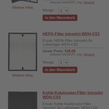
inklusive MwSt/VAT, zzgl.
Versand
Weitere Infos
Menge
in den Warenkorb
HEPA-Filter (einzeln) WDH-C03
Ersatz HEPA-Filter (einzeln) für
Luftreiniger WDH-C03
Unser Preis:
€28,00
inklusive MwSt/VAT, zzgl.
Versand
Menge
in den Warenkorb
Weitere Infos
Kohle-Katalysator-Filter (einzeln)
WDH-C03
Ersatz Kohle-Katalysator-Filter
DH-626L
(einzeln) für Luftreiniger WDH-C03