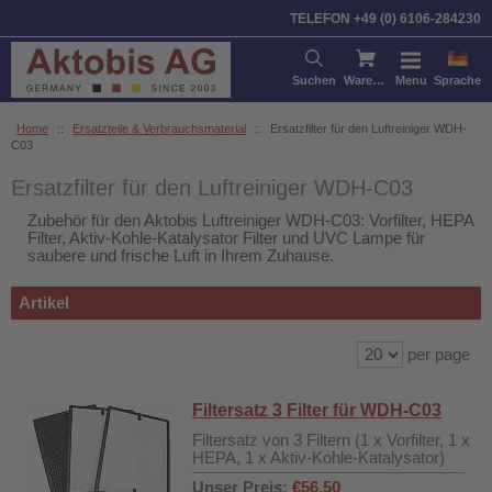
Sortieren nach:
Artikel
Preis
TELEFON +49 (0) 6106-284230
Suchen
Warenkorb
Menu
Sprache
Home
::
Ersatzteile & Verbrauchsmaterial
::
Ersatzfilter für den Luftreiniger WDH-
C03
Ersatzfilter für den Luftreiniger WDH-C03
Zubehör für den Aktobis Luftreiniger WDH-C03: Vorfilter, HEPA
Filter, Aktiv-Kohle-Katalysator Filter und UVC Lampe für
saubere und frische Luft in Ihrem Zuhause.
Artikel
per page
Filtersatz 3 Filter für WDH-C03
Filtersatz von 3 Filtern (1 x Vorfilter, 1 x
HEPA, 1 x Aktiv-Kohle-Katalysator)
Unser Preis:
€56,50