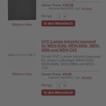
Unser Preis:
€16,50
inklusive MwSt/VAT, zzgl.
Versand
Menge
in den Warenkorb
Weitere Infos
UVC-Lampe (einzeln) passend
für WDH-616b, WDH-660b, WDH-
988b und WDH-C03
Ersatz UVC-Lampe (einzeln) passend
für unsere Luftreiniger WDH-616b,
WDH-660b, WDH-988b und WDH-
C03.
Weitere Infos
Unser Preis:
€9,90
inklusive MwSt/VAT, zzgl.
Versand
500B
Menge
in den Warenkorb