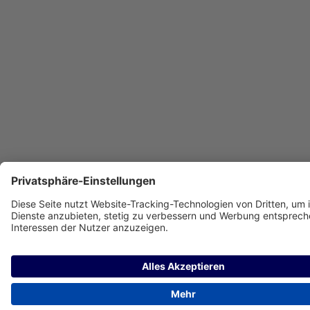
SEHR GUT
(4.83 / 5)
aus
214
Bewertungen bei: amazon.de, amazon.fr, amazon.it, shopvote.de ⓘ