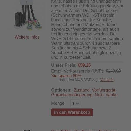
Kalte, nasse Füße sind unangenehm
und erhöhen die Erkältungsgefahr, vor
allem im Winter. Der Schuhtrockner
(Schuhwärmer) WDH-ST4 ist ein
handlicher Trockner für Schuhe,
Handschuhe und Mützen. Er kann
sowohl zur Wandmontage, als auch
frei liegend eingesetzt werden. Der
Weitere Infos
WDH-ST4 trocknet mit einem sanften
Warmluftstrahl durch 4 zuschaltbare
Schläuche bis 4 Schuhe bzw. 2
Schuhe + 4 Handschuhe gleichzeitig
und in kürzester Zeit.
Unser Preis:
€59,25
Empf. Verkaufspreis (UVP):
€149,00
Sie sparen 60%
inklusive MwSt/VAT, zzgl.
Versand
Optionen:
Zustand: Vorführgerät,
Garantieverlängerung: Nein, danke
Menge
in den Warenkorb