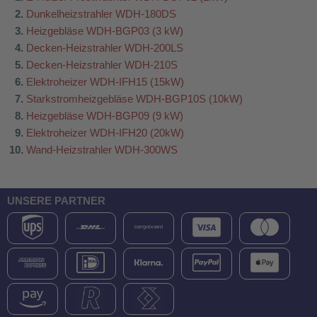
Dunkelheizstrahler WDH-180DS
Heizgebläse WDH-BGP03 (3 kW)
Decken-Heizstrahler WDH-200LS
Decken-Heizstrahler WDH-210S
Elektroheizer WDH-IFH15 (15kW)
Starkstromheizgebläse WDH-BGP10S (10kW)
Heizgebläse WDH-BGP09 (9 kW)
Elektroheizer WDH-IFH20 (20kW)
Wand-Heizstrahler WDH-300WS
UNSERE PARTNER