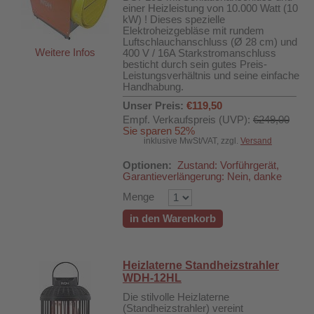
einer Heizleistung von 10.000 Watt (10
kW) ! Dieses spezielle
Elektroheizgebläse mit rundem
Luftschlauchanschluss (Ø 28 cm) und
Weitere Infos
400 V / 16A Starkstromanschluss
besticht durch sein gutes Preis-
Leistungsverhältnis und seine einfache
Handhabung.
Unser Preis:
€119,50
Empf. Verkaufspreis (UVP):
€249,00
Sie sparen 52%
inklusive MwSt/VAT, zzgl.
Versand
Optionen:
Zustand: Vorführgerät,
Garantieverlängerung: Nein, danke
Menge
in den Warenkorb
Heizlaterne Standheizstrahler
WDH-12HL
Die stilvolle Heizlaterne
(Standheizstrahler) vereint