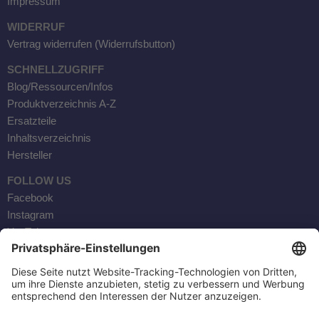
Impressum
WIDERRUF
Vertrag widerrufen (Widerrufsbutton)
SCHNELLZUGRIFF
Blog/Ressourcen/Infos
Produktverzeichnis A-Z
Ersatzteile
Inhaltsverzeichnis
Hersteller
FOLLOW US
Facebook
Instagram
YouTube
Kontaktaufnahme
AKTOBIS AG
BORSIGSTR. 20