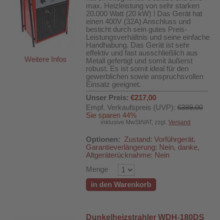
max. Heizleistung von sehr starken
20.000 Watt (20 kW) ! Das Gerät hat
einen 400V (32A) Anschluss und
besticht durch sein gutes Preis-
Leistungsverhältnis und seine einfache
Handhabung. Das Gerät ist sehr
effektiv und fast ausschließlich aus
Weitere Infos
Metall gefertigt und somit äußerst
robust. Es ist somit ideal für den
gewerblichen sowie anspruchsvollen
Einsatz geeignet.
Unser Preis:
€217,00
Empf. Verkaufspreis (UVP):
€389,00
Sie sparen 44%
inklusive MwSt/VAT, zzgl.
Versand
Optionen:
Zustand: Vorführgerät,
Garantieverlängerung: Nein, danke,
Altgeräterücknahme: Nein
Menge
in den Warenkorb
DH-626L
Dunkelheizstrahler WDH-180DS