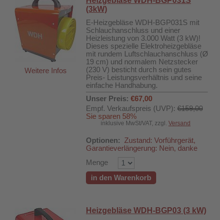
Heizgebläse WDH-BGP031S
(3kW)
E-Heizgebläse WDH-BGP031S mit
Schlauchanschluss und einer
Heizleistung von 3.000 Watt (3 kW)!
Dieses spezielle Elektroheizgebläse
mit rundem Luftschlauchanschluss (Ø
19 cm) und normalem Netzstecker
(230 V) besticht durch sein gutes
Weitere Infos
Preis- Leistungsverhältnis und seine
einfache Handhabung.
Unser Preis:
€67,00
Empf. Verkaufspreis (UVP):
€159,00
Sie sparen 58%
inklusive MwSt/VAT, zzgl.
Versand
Optionen:
Zustand: Vorführgerät,
Garantieverlängerung: Nein, danke
Menge
in den Warenkorb
Heizgebläse WDH-BGP03 (3 kW)