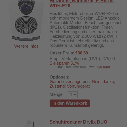
Heizlüfter, Badheizer, E-Heizer
WDH-E20
Heizlüfter, Elektroheizer WDH-E20 in
sehr modernem Design, LED Anzeige,
Automatik-Modus, Feuchtraimgeeignet
(IP21), Oszillationsfunktion, Timer,
Fernbedienung und einer maximalen
Heizleistung von 2.000 Watt (2 kW) !
Das Gerät ist sehr effektiv und aus
robustem Kunststoff gefertigt.
Weitere Infos
Unser Preis:
€36,50
Empf. Verkaufspreis (UVP):
€75,00
Sie sparen 51%
inklusive MwSt/VAT, zzgl.
Versand
Optionen:
Garantieverlängerung: Nein, danke,
Zustand: Vorführgerät
Menge
in den Warenkorb
Schuhtrockner Dryfix DUO