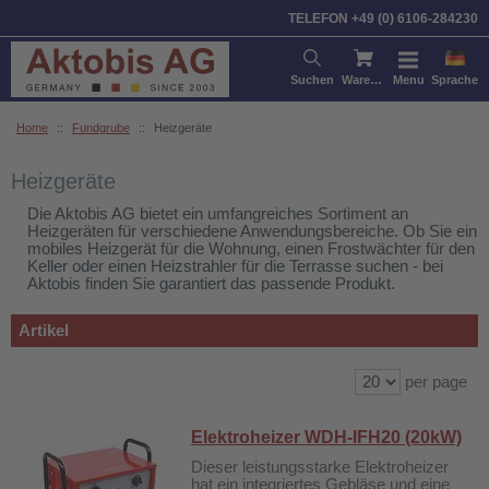
Sortieren nach:
Artikel
Prei
TELEFON +49 (0) 6106-284230
Suchen
Warenkorb
Menu
Sprache
Home
::
Fundgrube
::
Heizgeräte
Heizgeräte
Die Aktobis AG bietet ein umfangreiches Sortiment an
Heizgeräten für verschiedene Anwendungsbereiche. Ob Sie ein
mobiles Heizgerät für die Wohnung, einen Frostwächter für den
Keller oder einen Heizstrahler für die Terrasse suchen - bei
Aktobis finden Sie garantiert das passende Produkt.
Artikel
per page
Elektroheizer WDH-IFH20 (20kW)
Dieser leistungsstarke Elektroheizer
hat ein integriertes Gebläse und eine