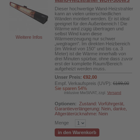
Wand-Heizstrahler WDH-300WS
Dieser hochwertige Wand-Heizstrahler
kann an vielen unterschiedlichen
Wänden montiert werden. Er ist ideal
geeignet für den Außenbereich ! Die
Wärme wird zügig übertragen und
selbst Wind kann diese
Weitere Infos
Wärmeerzeugung nur schwer
„wegtragen“. Im direkten Heizbereich
(im Winkel von 150° und bis ca. 3
Meter) ist die Wärme innerhalb von
drei Minuten spürbar, ohne dass zuvor
erst der komplette Raum/Bereich
aufgeheizt werden muss.
Unser Preis:
€92,00
Empf. Verkaufspreis (UVP):
€199,00
Sie sparen 54%
inklusive MwSt/VAT, zzgl.
Versand
Optionen:
Zustand: Vorführgerät,
Garantieverlängerung: Nein, danke,
Altgeräterücknahme: Nein
Menge
in den Warenkorb