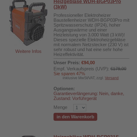
Heizgebläse WDH-BGP03Pro
(3kW)
Professioneller Elektroheizer
Baustellenheizer WDH-BGP03Pro mit
Spritzwasserschutz (IP24), hoher
Ausgangswärme und einer
Heizleistung von 3.000 Watt (3 kW)!
Dieses spezielle Elektroheizgebläse
mit normalem Netzstecker (230 V) ist
sehr robust und hat eine sehr hohe
Weitere Infos
Heizeffektivität.
Unser Preis:
€94,00
Empf. Verkaufspreis (UVP):
€179,00
Sie sparen 47%
inklusive MwSt/VAT, zzgl.
Versand
Optionen:
Garantieverlängerung: Nein, danke,
Zustand: Vorführgerät
Menge
in den Warenkorb