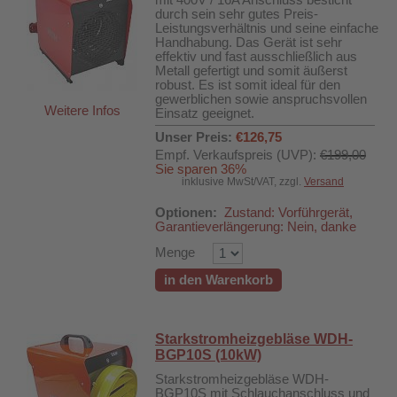
mit 400V / 16A Anschluss besticht
durch sein sehr gutes Preis-
Leistungsverhältnis und seine einfache
Handhabung. Das Gerät ist sehr
effektiv und fast ausschließlich aus
Metall gefertigt und somit äußerst
robust. Es ist somit ideal für den
gewerblichen sowie anspruchsvollen
Weitere Infos
Einsatz geeignet.
Unser Preis:
€126,75
Empf. Verkaufspreis (UVP):
€199,00
Sie sparen 36%
inklusive MwSt/VAT, zzgl.
Versand
Optionen:
Zustand: Vorführgerät,
Garantieverlängerung: Nein, danke
Menge
in den Warenkorb
Starkstromheizgebläse WDH-
BGP10S (10kW)
Starkstromheizgebläse WDH-
BGP10S mit Schlauchanschluss und