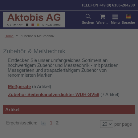
Sortieren nach:
Artikel
Pre
TELEFON +49 (0) 6106-284230
Suchen
Warenkorb
Menu
Sprache
Home
::
Zubehör & Meßtechnik
Zubehör & Meßtechnik
Entdecken Sie unser umfangreiches Sortiment an
hochwertigem Zubehör und Messtechnik - mit präzisen
Messgeräten und strapazierfähigem Zubehör von
renommierten Marken.
Meßgeräte
(5 Artikel)
Zubehör Seitenkanalverdichter WDH-SV58
(7 Artikel)
Artikel
Ergebnisseiten:
1
2
per page