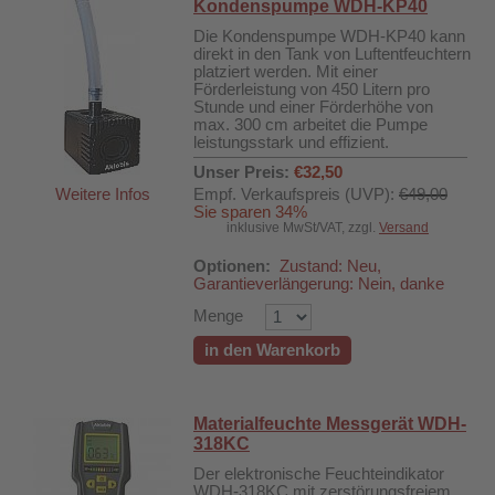
Kondenspumpe WDH-KP40
Die Kondenspumpe WDH-KP40 kann
direkt in den Tank von Luftentfeuchtern
platziert werden. Mit einer
Förderleistung von 450 Litern pro
Stunde und einer Förderhöhe von
max. 300 cm arbeitet die Pumpe
leistungsstark und effizient.
Unser Preis:
€32,50
Weitere Infos
Empf. Verkaufspreis (UVP):
€49,00
Sie sparen 34%
inklusive MwSt/VAT, zzgl.
Versand
Optionen:
Zustand: Neu,
Garantieverlängerung: Nein, danke
Menge
in den Warenkorb
Materialfeuchte Messgerät WDH-
318KC
Der elektronische Feuchteindikator
DH-626L
WDH-318KC mit zerstörungsfreiem