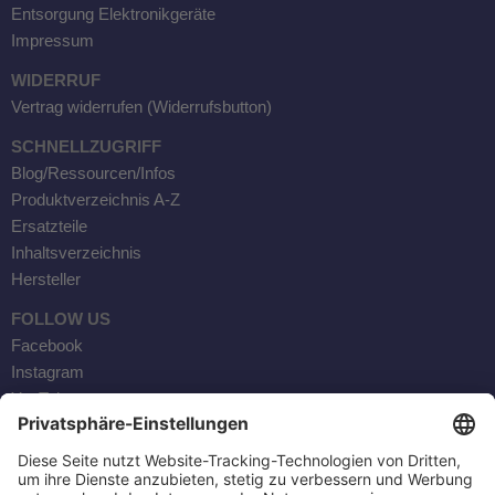
Entsorgung Elektronikgeräte
Impressum
WIDERRUF
Vertrag widerrufen (Widerrufsbutton)
SCHNELLZUGRIFF
Blog/Ressourcen/Infos
Produktverzeichnis A-Z
Ersatzteile
Inhaltsverzeichnis
Hersteller
FOLLOW US
Facebook
Instagram
YouTube
Kontaktaufnahme
AKTOBIS AG