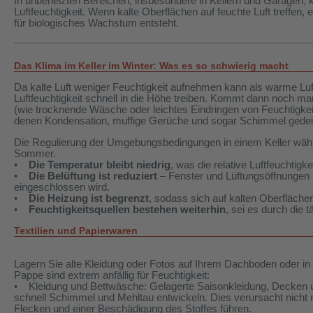
In unbeheizten Bereichen, insbesondere in Kellern und Garagen
Luftfeuchtigkeit. Wenn kalte Oberflächen auf feuchte Luft treffe
für biologisches Wachstum entsteht.
Das Klima im Keller im Winter: Was es so schwierig macht
Da kalte Luft weniger Feuchtigkeit aufnehmen kann als warme Lu
Luftfeuchtigkeit schnell in die Höhe treiben. Kommt dann noch ma
(wie trocknende Wäsche oder leichtes Eindringen von Feuchtigkei
denen Kondensation, muffige Gerüche und sogar Schimmel gede
Die Regulierung der Umgebungsbedingungen in einem Keller währe
Sommer.
•
Die Temperatur bleibt niedrig
, was die relative Luftfeuchtigk
•
Die Belüftung ist reduziert
– Fenster und Lüftungsöffnungen 
eingeschlossen wird.
•
Die Heizung ist begrenzt
, sodass sich auf kalten Oberfläche
•
Feuchtigkeitsquellen bestehen weiterhin
, sei es durch die 
Textilien und Papierwaren
Lagern Sie alte Kleidung oder Fotos auf Ihrem Dachboden oder in
Pappe sind extrem anfällig für Feuchtigkeit:
• Kleidung und Bettwäsche: Gelagerte Saisonkleidung, Decken u
schnell Schimmel und Mehltau entwickeln. Dies verursacht nicht
Flecken und einer Beschädigung des Stoffes führen.