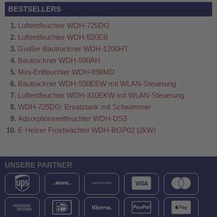
BESTSELLERS
Luftentfeuchter WDH-725DG
Luftentfeuchter WDH-520EB
Großer Bautrockner WDH-1200HT
Bautrockner WDH-500AH
Mini-Entfeuchter WDH-898MD
Bautrockner WDH-930EEW mit WLAN-Steuerung
Luftentfeuchter WDH-310EKW mit WLAN-Steuerung
WDH-725DG: Ersatztank mit Schwimmer
Adsorptionsentfeuchter WDH-DS3
E-Heizer Frostwächter WDH-BGP02 (2kW)
UNSERE PARTNER