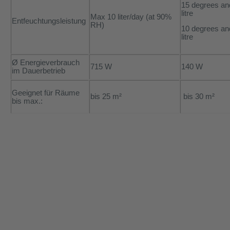
15 degrees an
litre
Max 10 liter/day (
at 90%
Entfeuchtungsleistung
RH)
10 degrees an
litre
Ø Energieverbrauch
715 W
140 W
im Dauerbetrieb
Geeignet für Räume
bis 25 m²
bis 30 m²
bis max.: