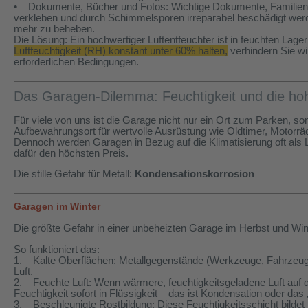
• Dokumente, Bücher und Fotos: Wichtige Dokumente, Familienfo
verkleben und durch Schimmelsporen irreparabel beschädigt werde
mehr zu beheben.
Die Lösung: Ein hochwertiger Luftentfeuchter ist in feuchten Lag
Luftfeuchtigkeit (RH) konstant unter 60% halten,
verhindern Sie w
erforderlichen Bedingungen.
Das Garagen-Dilemma: Feuchtigkeit und die h
Für viele von uns ist die Garage nicht nur ein Ort zum Parken, so
Aufbewahrungsort für wertvolle Ausrüstung wie Oldtimer, Motorr
Dennoch werden Garagen in Bezug auf die Klimatisierung oft als
dafür den höchsten Preis.
Die stille Gefahr für Metall:
Kondensationskorrosion
Garagen im Winter
Die größte Gefahr in einer unbeheizten Garage im Herbst und Win
So funktioniert das:
1. Kalte Oberflächen: Metallgegenstände (Werkzeuge, Fahrzeugk
Luft.
2. Feuchte Luft: Wenn wärmere, feuchtigkeitsgeladene Luft auf die
Feuchtigkeit sofort in Flüssigkeit – das ist Kondensation oder das
3. Beschleunigte Rostbildung: Diese Feuchtigkeitsschicht bilde