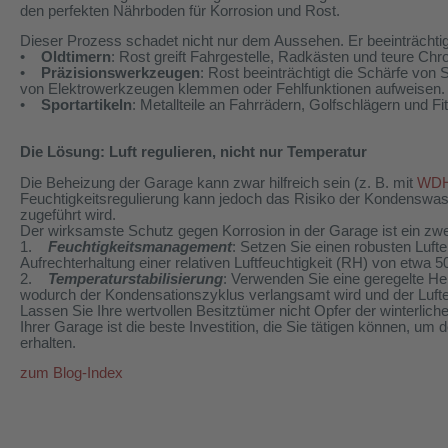
den perfekten Nährboden für Korrosion und Rost.
Dieser Prozess schadet nicht nur dem Aussehen. Er beeinträchtigt
•
Oldtimern
: Rost greift Fahrgestelle, Radkästen und teure Ch
•
Präzisionswerkzeugen
: Rost beeinträchtigt die Schärfe von
von Elektrowerkzeugen klemmen oder Fehlfunktionen aufweisen.
•
Sportartikeln
: Metallteile an Fahrrädern, Golfschlägern und
Die Lösung: Luft regulieren, nicht nur Temperatur
Die Beheizung der Garage kann zwar hilfreich sein (z. B. mit
WDH
Feuchtigkeitsregulierung kann jedoch das Risiko der Kondenswass
zugeführt wird.
Der wirksamste Schutz gegen Korrosion in der Garage ist ein zwei
1.
Feuchtigkeitsmanagement
: Setzen Sie einen robusten Luften
Aufrechterhaltung einer relativen Luftfeuchtigkeit (RH) von etwa 
2.
Temperaturstabilisierung
: Verwenden Sie eine geregelte He
wodurch der Kondensationszyklus verlangsamt wird und der Luftent
Lassen Sie Ihre wertvollen Besitztümer nicht Opfer der winterliche
Ihrer Garage ist die beste Investition, die Sie tätigen können, u
erhalten.
zum Blog-Index