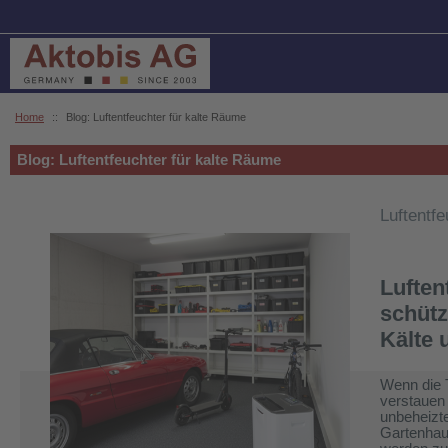
Home
::
Blog: Luftentfeuchter für kalte Räume
Blog: Luftentfeuchter für kalte Räume
Luftentf
Luften
schütz
Kälte 
Wenn die 
verstauen
unbeheizt
Gartenhaus