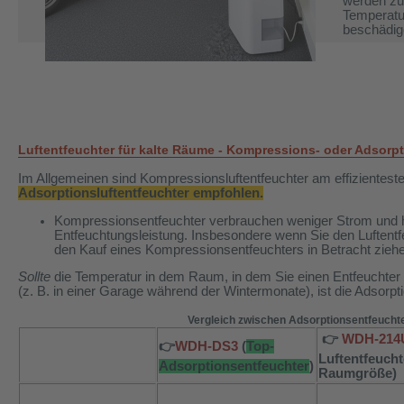
werden zu 
Temperatur
beschädig
Luftentfeuchter für kalte Räume - Kompressions- oder Adsorpt
Im Allgemeinen sind Kompressionsluftentfeuchter am effizientes
Adsorptionsluftentfeuchter empfohlen.
Kompressionsentfeuchter verbrauchen weniger Strom und h
Entfeuchtungsleistung. Insbesondere wenn Sie den Luftent
den Kauf eines Kompressionsentfeuchters in Betracht zieh
Sollte
die Temperatur in dem Raum, in dem Sie einen Entfeuchter
(z. B. in einer Garage während der Wintermonate), ist die Adsorpt
Vergleich zwischen Adsorptionsentfeucht
👉
WDH-214
👉
WDH-DS3
(
Top-
Luftentfeucht
Adsorptionsentfeuchter
)
Raumgröße
)