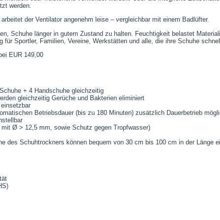
tzt werden.
rbeitet der Ventilator angenehm leise – vergleichbar mit einem Badlüfter.
, Schuhe länger in gutem Zustand zu halten. Feuchtigkeit belastet Materiali
 für Sportler, Familien, Vereine, Werkstätten und alle, die ihre Schuhe sch
 bei EUR 149,00
 Schuhe + 4 Handschuhe gleichzeitig
rden gleichzeitig Gerüche und Bakterien eliminiert
einsetzbar
matischen Betriebsdauer (bis zu 180 Minuten) zusätzlich Dauerbetrieb mögl
stellbar
 mit Ø > 12,5 mm, sowie Schutz gegen Tropfwasser)
che des Schuhtrockners können bequem von 30 cm bis 100 cm in der Länge ei
tät
HS)