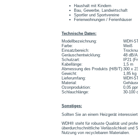
Haushalt mit Kindern
Bau, Gewerbe, Landwirtschaft
Sportler und Sportvereine
Ferienwohnungen / Ferienhäuser
Technische Daten:
Modellbezeichnung:
WDH-S
Farbe:
Weiß
Einsatzbereich:
Trocknu
Geräuschentwicklung:
48 dB/A
Schutzart:
IP21 (F
Kabellänge:
1,5 m
Abmessung des Produkts (H/B/T):
300 x 2
Gewicht:
1,85 kg
Lieferumfang:
WDH-ST4
Material:
Gehäuse
Ozonproduktion:
0,05 pp
Schlauchlänge:
30-100 
Sonstiges:
Sollten Sie an einem Heizgerät interessiert
WDH® steht für robuste Qualität und profe
überdurchschnittliche Verlässlichkeit und
Nutzung von recyclebaren Materialien.