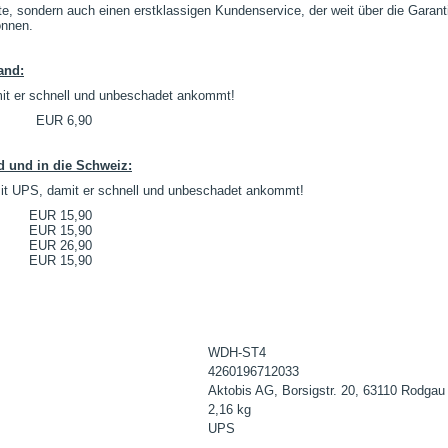
te, sondern auch einen erstklassigen Kundenservice, der weit über die Garan
önnen.
and:
mit er schnell und unbeschadet ankommt!
EUR 6,90
d und in die Schweiz:
 mit UPS, damit er schnell und unbeschadet ankommt!
EUR 15,90
EUR 15,90
EUR 26,90
EUR 15,90
WDH-ST4
4260196712033
Aktobis AG
, Borsigstr. 20, 63110 Rodga
2,16
kg
UPS