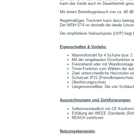
kann das Gerät auch im Dauerbetrieb genu
Mit einem Betriebsgeräusch von ca. 48 dB a
Regelmäßiges Trocknen kann dazu beitragen
Der WDH-ST4 ist deshalb die ideale Lösung
Der empfohlene Verkaufspreis (UVP) liegt
Eigenschaften & Vorteile:
Warmluftstrahl für 4 Schuhe bzw. 2
Mit der eingebauten Ozonfunktion we
Freistehend oder mit Wandmontage 
Timer-Funktion zum Wählen der auto
Zwei unterschiedliche Heizstufen ein
Schutzart IP21 (Fremdkörperschutz
Überhitzungsschutz
Längenverstellbar: Die vier Schläu
Auszeichnungen und Zertifizierungen:
Selbstverständlich mit CE Konformi
Erfüllung der WEEE Standards (Ro
REACH zertifiziert
Nutzungsbeispiele: