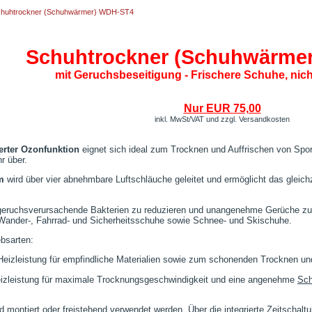
huhtrockner (Schuhwärmer) WDH-ST4
Schuhtrockner (Schuhwärme
mit Geruchsbeseitigung - Frischere Schuhe, nich
Nur EUR
75,00
inkl. MwSt/VAT und zzgl. Versandkosten
erter Ozonfunktion
eignet sich ideal zum Trocknen und Auffrischen von Spo
r über.
om
wird über vier abnehmbare Luftschläuche geleitet und ermöglicht das gleic
, geruchsverursachende Bakterien zu reduzieren und unangenehme Gerüche zu 
 Wander-, Fahrrad- und Sicherheitsschuhe sowie Schnee- und Skischuhe.
ebsarten:
 Heizleistung für empfindliche Materialien sowie zum schonenden Trocknen un
 Heizleistung für maximale Trocknungsgeschwindigkeit und eine angenehme
Sc
tiert oder freistehend verwendet werden. Über die integrierte Zeitschaltuhr 