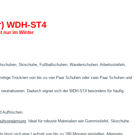
r) WDH-ST4
t nur im Winter
rtschuhen, Skischuhe, Fußballschuhen, Wanderschuhen, Arbeitsstiefeln,
hzeitige Trocknen von bis zu vier Paar Schuhen oder zwei Paar Schuhen und
neutralisieren. Dadurch eignet sich der WDH-ST4 besonders für häufig
d Auffrischen.
huhvorwärmung
. Ideal für robuste Materialien wie Gummistiefel, Skischuhe
lässt sich eine Laufzeit von bis zu 180 Minuten einstellen. Alternativ