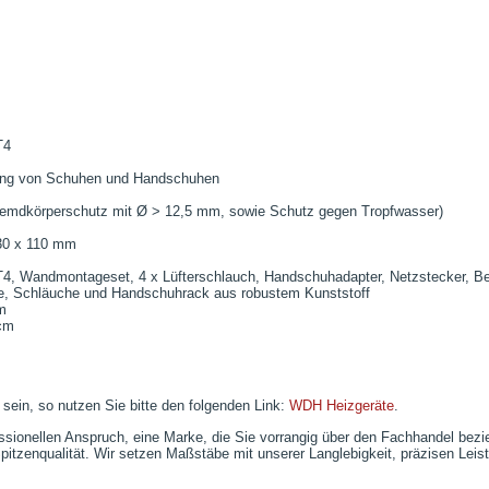
T4
ng von Schuhen und Handschuhen
remdkörperschutz mit Ø > 12,5 mm, sowie Schutz gegen Tropfwasser)
30 x 110 mm
, Wandmontageset, 4 x Lüfterschlauch, Handschuhadapter, Netzstecker, Be
, Schläuche und Handschuhrack aus robustem Kunststoff
m
cm
 sein, so nutzen Sie bitte den folgenden Link:
WDH Heizgeräte
.
ssionellen Anspruch, eine Marke, die Sie vorrangig über den Fachhandel bezie
 Spitzenqualität. Wir setzen Maßstäbe mit unserer Langlebigkeit, präzisen Le