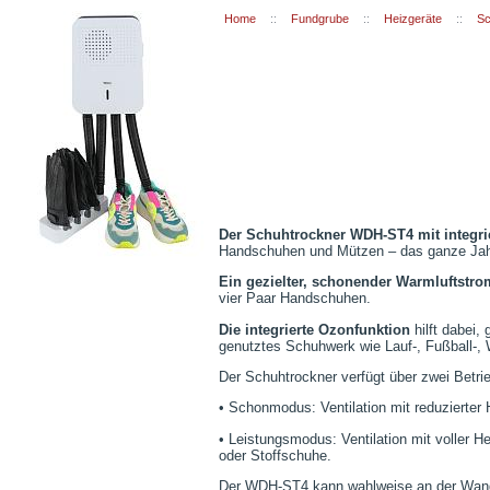
Home
::
Fundgrube
::
Heizgeräte
::
Sc
Der Schuhtrockner WDH-ST4 mit integri
Handschuhen und Mützen – das ganze Jah
Ein gezielter, schonender Warmluftstr
vier Paar Handschuhen.
Die integrierte Ozonfunktion
hilft dabei
genutztes Schuhwerk wie Lauf-, Fußball-,
Der Schuhtrockner verfügt über zwei Betri
• Schonmodus: Ventilation mit reduzierter
• Leistungsmodus: Ventilation mit voller
oder Stoffschuhe.
Der WDH-ST4 kann wahlweise an der Wand mon