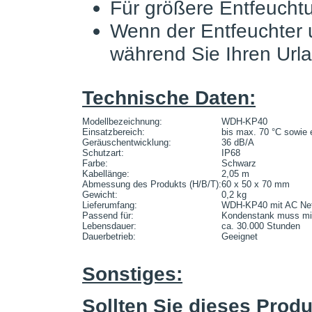
Für größere Entfeuch
Wenn der Entfeuchter u
während Sie Ihren Url
Technische Daten:
Modellbezeichnung:
WDH-KP40
Einsatzbereich:
bis max. 70 °C sowie 
Geräuschentwicklung:
36 dB/A
Schutzart:
IP68
Farbe:
Schwarz
Kabellänge:
2,05 m
Abmessung des Produkts (H/B/T):
60 x 50 x 70 mm
Gewicht:
0,2 kg
Lieferumfang:
WDH-KP40 mit AC Netz
Passend für:
Kondenstank muss min
Lebensdauer:
ca. 30.000 Stunden
Dauerbetrieb:
Geeignet
Sonstiges:
Sollten Sie dieses Prod