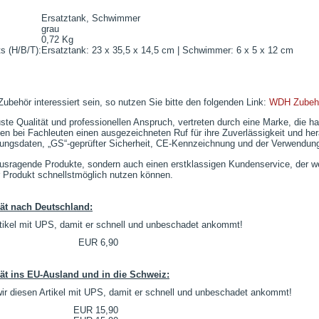
Ersatztank, Schwimmer
grau
0,72 Kg
 (H/B/T):
Ersatztank: 23 x 35,5 x 14,5 cm | Schwimmer: 6 x 5 x 12 cm
ubehör interessiert sein, so nutzen Sie bitte den folgenden Link:
WDH Zubeh
e Qualität und professionellen Anspruch, vertreten durch eine Marke, die hau
n bei Fachleuten einen ausgezeichneten Ruf für ihre Zuverlässigkeit und hera
tungsdaten, „GS“-geprüfter Sicherheit, CE-Kennzeichnung und der Verwendung
rausragende Produkte, sondern auch einen erstklassigen Kundenservice, der we
r Produkt schnellstmöglich nutzen können.
ät nach Deutschland:
tikel mit UPS, damit er schnell und unbeschadet ankommt!
EUR 6,90
ät ins EU-Ausland und in die Schweiz:
ir diesen Artikel mit UPS, damit er schnell und unbeschadet ankommt!
EUR 15,90