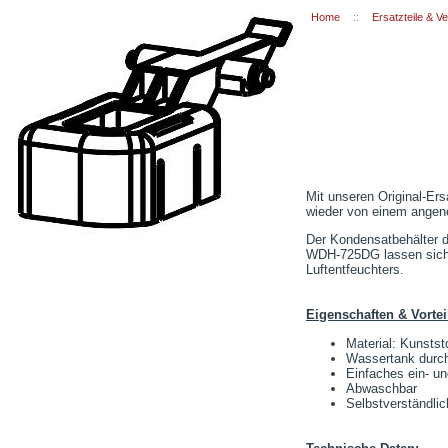
Home
::
Ersatzteile & V
Mit unseren Original-Er
wieder von einem angene
Der Kondensatbehälter 
WDH-725DG lassen sich m
Luftentfeuchters.
Eigenschaften & Vortei
Material: Kunstst
Wassertank durch
Einfaches ein- u
Abwaschbar
Selbstverständli