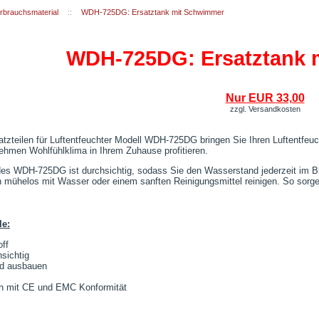
erbrauchsmaterial
::
WDH-725DG: Ersatztank mit Schwimmer
WDH-725DG: Ersatztank 
Nur EUR
33,00
zzgl. Versandkosten
satzteilen für Luftentfeuchter Modell WDH-725DG bringen Sie Ihren Luftentf
hmen Wohlfühlklima in Ihrem Zuhause profitieren.
des WDH-725DG ist durchsichtig, sodass Sie den Wasserstand jederzeit im B
ühelos mit Wasser oder einem sanften Reinigungsmittel reinigen. So sorgen
le:
off
sichtig
nd ausbauen
ch mit CE und EMC Konformität