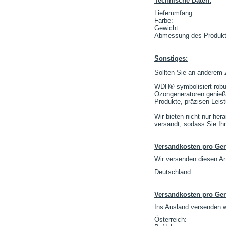
Technische Daten:
Lieferumfang:
Farbe:
Gewicht:
Abmessung des Produkts
Sonstiges:
Sollten Sie an anderem Z
WDH® symbolisiert robust
Ozongeneratoren genieße
Produkte, präzisen Leis
Wir bieten nicht nur he
versandt, sodass Sie Ih
Versandkosten pro Ger
Wir versenden diesen Ar
Deutschland:
Versandkosten pro Ger
Ins Ausland versenden w
Österreich: